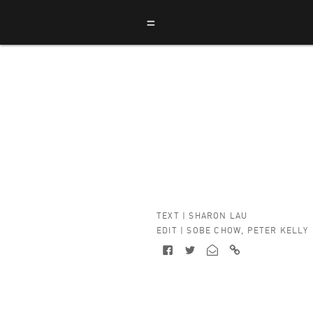
=
TEXT |
SHARON LAU
EDIT |
SOBE CHOW
,
PETER KELLY