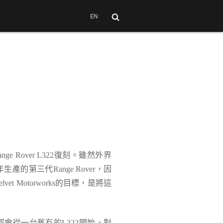
EN
ange Rover L322
復刻。雖然外界
年生產的第三代
Range Rover
，因
elvet Motorworks
的目標，是將這
都會從一台舊有的
L322
開始，對