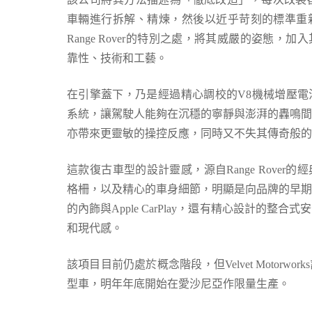
車輛進行拆解、精煉，然後以近乎苛刻的標準重
Range Rover
的特別之處，將其威嚴的姿態，加入
靠性、技術和工藝。
在引擎蓋下，乃是經過精心調校的
V8
機械增壓電
系統，讓駕駛人能夠在沉穩的寧靜與澎湃的轟鳴間
亦帶來更靈敏的操控反應，同時又不失其傳奇般的
這款復古車型的設計靈感，源自
Range Rover
的經
格柵，以及精心的車身細節，明顯是向品牌的早期
的內飾與
Apple CarPlay
，還有精心設計的整合式安
和現代感。
該項目目前仍處於概念階段，但
Velvet Motorworks
型車，明年年底開始在愛沙尼亞作限量生產。