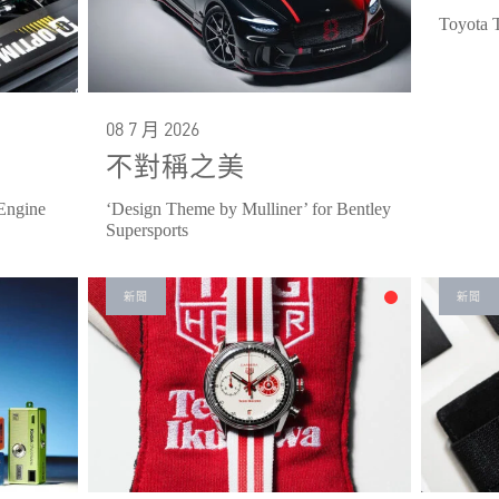
Toyota 
08 7 月 2026
不對稱之美
Engine
‘Design Theme by Mulliner’ for Bentley
Supersports
新聞
新聞