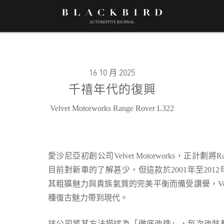
16 10 月 2025
千禧年代的復興
Velvet Motorworks Range Rover L322
愛沙尼亞初創公司
Velvet Motorworks
，正計劃將
R
目前對新車的了解甚少，但這款於
2001
年至
2012
其粗獷魅力與貴族氣質的完美平衡而備受讚譽，
V
種復古魅力帶到現代。
該公司將其方法描述為「徹底改造」，每次改裝