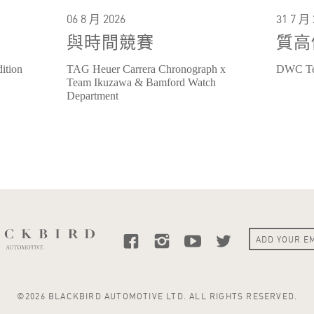
06 8 月 2026
31 7 月 
與時間競賽
質高
ition
TAG Heuer Carrera Chronograph x
DWC Te
Team Ikuzawa & Bamford Watch
Department
©2026 BLACKBIRD AUTOMOTIVE LTD. ALL RIGHTS RESERVED.